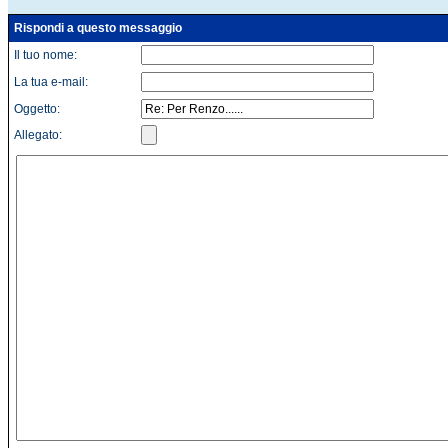
Rispondi a questo messaggio
Il tuo nome:
La tua e-mail:
Oggetto:
Allegato: