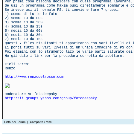
Per prima cosa bisogna decidere con quale programma lavorare.
Se usi un programma come Maxim puoi direttamente sommarle e d
Se invece usi il normale PS, ti conviene fare 7 gruppi:
1) somma di tutte le foto
2) somma 10 da 60s
3) somma 10 da 30S
4) somma 10 da 15s
5) media 10 da 60s
6) media 10 da 30s
7) media 10 da 15s
Questi 7 files risultanti ti appariranno con vari livelli di 
Li porti tutti su vari livelli di un'unica immagine di PS con
Poi elimini con lo strumento lazo le varie parti saturate dei
Ho già dato i link per la procedura corretta da adottare.
Cieli sereni
Renzo
http://www.renzodelrosso.com
moderatore ML fotodeepsky
http://it.groups.yahoo.com/group/fotodeepsky
Lista dei Forum
|
Compatta i rami