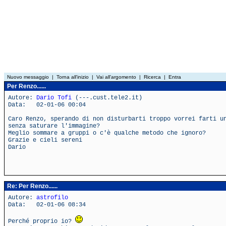
Nuovo messaggio
|
Torna all'inizio
|
Vai all'argomento
|
Ricerca
|
Entra
Per Renzo......
Autore:
Dario Tofi
(---.cust.tele2.it)
Data: 02-01-06 00:04
Caro Renzo, sperando di non disturbarti troppo vorrei farti u
senza saturare l'immagine?
Meglio sommare a gruppi o c'è qualche metodo che ignoro?
Grazie e cieli sereni
Dario
Re: Per Renzo......
Autore:
astrofilo
Data: 02-01-06 08:34
Perché proprio io?